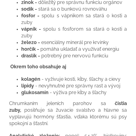
zinok -
dôležitý pre správnu funkciu orgánov
sodík -
stará sa o bunkovú rovnováhu
fosfor -
spolu s vápnikom sa stará o kosti a
zuby
vápnik -
spolu s fosforom sa stará o kosti a
zuby
železo -
esenciálny minerál pre krvinky
horčík -
pomáha ukladať a využívať energiu
draslík -
potrebný pre nervovú funkciu
Okrem toho obsahuje aj
kolagén
- vyživuje kosti, kĺby, šľachy a cievy
lipidy
- nevyhnutné pre správny rast a vývoj
glukosamín
- výživa pre kĺby a šľachy
Chrumkaním jeleních parohov sa
čistia
zuby,
posilňuje sa žuvacie svalstvo a hlavne sa
vyplavujú hormóny šťastia, vďaka ktorému sú psy
spokojní a šťastní.
Analytické zloženie:
popol: 54,7%, bielkoviny: