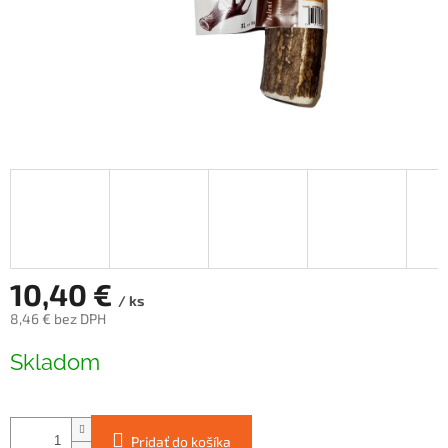
10,40 €
/ ks
8,46 € bez DPH
Jednotková
Skladom
cena:
Pridať do košíka