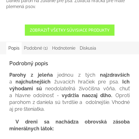
Danielí paroh na žuvanie pre psa. Žuvacia hračka pre malé
plemená psov.
ZOBRAZIŤ VŠETKY SÚVISIACE PRODUKTY
Popis
Podobné (1)
Hodnotenie
Diskusia
Podrobný popis
Parohy z jeleňa
jednou z tých
najzdravších
a
najchutnejších
žuvacích hračiek pre psa.
Ich
výhodami sú
neodolateľná živočíšna vôňa, chuť
a hlavne odolnosť -
vydržia naozaj dlho.
Oproti
parohom z daniela sú tvrdšie a odolnejšie. Vhodné
aj pre šteniatka.
V dreni sa nachádza obrovská zásoba
minerálnych látok: