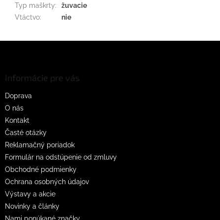
Typ maškrty
:
žuvacie
Vtáctvo
:
nie
Z
á
p
ä
Informácie pre vás
t
Doprava
i
O nás
e
Kontakt
Časté otázky
Reklamačný poriadok
Formulár na odstúpenie od zmluvy
Obchodné podmienky
Ochrana osobných údajov
Výstavy a akcie
Novinky a články
Nami ponúkané značky