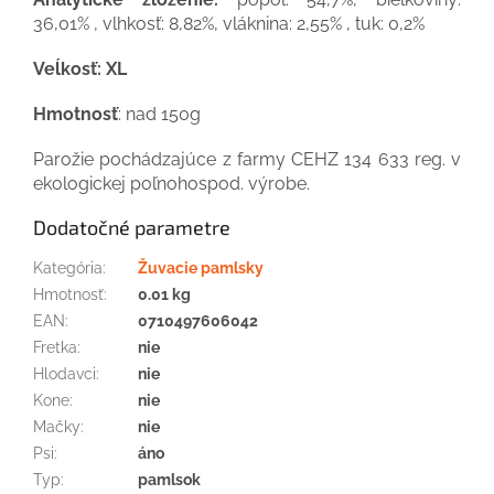
36,01% , vlhkosť: 8,82%, vláknina: 2,55% , tuk: 0,2%
Veĺkosť: XL
Hmotnosť
: nad 150g
Parožie pochádzajúce z farmy CEHZ 134 633 reg. v
ekologickej poľnohospod. výrobe.
Dodatočné parametre
Kategória
:
Žuvacie pamlsky
Hmotnosť
:
0.01 kg
EAN
:
0710497606042
Fretka
:
nie
Hlodavci
:
nie
Kone
:
nie
Mačky
:
nie
Psi
:
áno
Typ
:
pamlsok