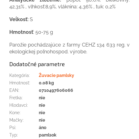
42,31% , vlhkosť:8,9%, vláknina: 4,36% , tuk: 0,2%
Veĺkosť:
S
Hmotnosť
: 50-75 g
Parožie pochádzajúce z farmy CEHZ 134 633 reg. v
ekologickej poľnohospod. výrobe.
Dodatočné parametre
Kategória
:
Žuvacie pamlsky
Hmotnosť
:
0.08 kg
EAN
:
0710497606066
Fretka
:
nie
Hlodavci
:
nie
Kone
:
nie
Mačky
:
nie
Psi
:
áno
Typ
:
pamlsok