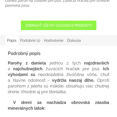
Danielí paroh na žuvanie pre psa. Žuvacia hračka pre stredné
plemená psov.
ZOBRAZIŤ VŠETKY SÚVISIACE PRODUKTY
Popis
Podobné (1)
Hodnotenie
Diskusia
Podrobný popis
Parohy z daniela
jednou z tých
najzdravších
a
najchutnejších
žuvacích hračiek pre psa.
Ich
výhodami sú
neodolateľná živočíšna vôňa, chuť
a hlavne odolnosť -
vydržia naozaj dlho.
Oproti
parohom z jeleňa sú mäkšie, obsahujú viac chutnej
drene. Vhodné aj pre šteniatka.
V dreni sa nachádza obrovská zásoba
minerálnych látok: