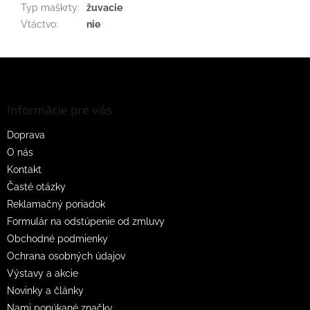
Typ maškrty
:
žuvacie
Vtáctvo
:
nie
Z
á
p
ä
Informácie pre vás
t
Doprava
i
O nás
e
Kontakt
Časté otázky
Reklamačný poriadok
Formulár na odstúpenie od zmluvy
Obchodné podmienky
Ochrana osobných údajov
Výstavy a akcie
Novinky a články
Nami ponúkané značky