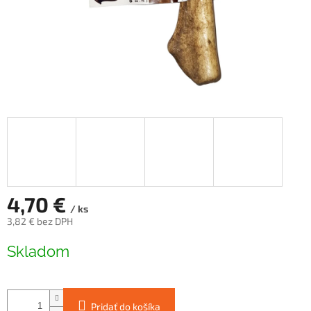
4,70 €
/ ks
3,82 € bez DPH
Jednotková
Skladom
cena:
Pridať do košíka