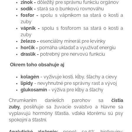
zinok -
dôležitý pre správnu funkciu orgánov
sodík -
stará sa o bunkovú rovnováhu
fosfor -
spolu s vápnikom sa stará o kosti a
zuby
vápnik -
spolu s fosforom sa stará o kosti a
zuby
železo -
esenciálny minerál pre krvinky
horčík -
pomáha ukladať a využívať energiu
draslík -
potrebný pre nervovú funkciu
Okrem toho obsahuje aj
kolagén
- vyživuje kosti, kĺby, šľachy a cievy
lipidy
- nevyhnutné pre správny rast a vývoj
glukosamín
- výživa pre kĺby a šľachy
Chrumkaním danielích parohov sa
čistia
zuby,
posilňuje sa žuvacie svalstvo a hlavne sa
vyplavujú hormóny šťastia, vďaka ktorému sú psy
spokojní a šťastní.
Analytické zloženie:
popol: 50,6%, bielkoviny: