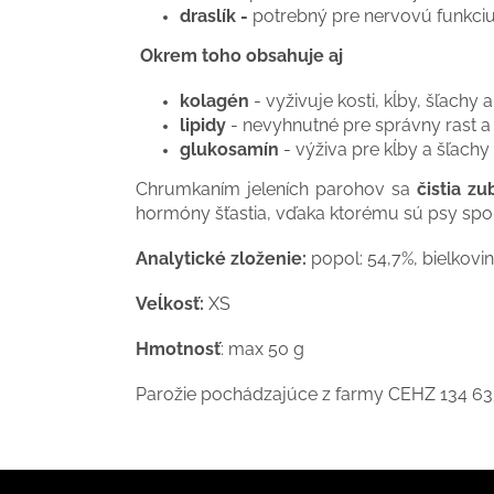
draslík -
potrebný pre nervovú funkci
Okrem toho obsahuje aj
kolagén
- vyživuje kosti, kĺby, šľachy 
lipidy
- nevyhnutné pre správny rast a
glukosamín
- výživa pre kĺby a šľachy
Chrumkaním jeleních parohov sa
čistia zu
hormóny šťastia, vďaka ktorému sú psy spoko
Analytické zloženie:
popol: 54,7%, bielkoviny
Veĺkosť:
XS
Hmotnosť
: max 50 g
Parožie pochádzajúce z farmy CEHZ 134 633
Z