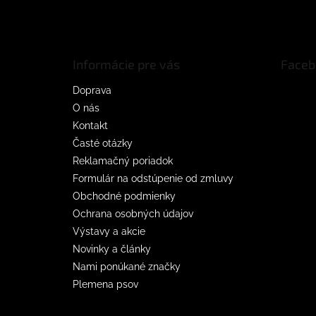
á
p
ä
t
Informácie pre vás
Faceb
i
e
Doprava
O nás
Kontakt
Časté otázky
Reklamačný poriadok
Formulár na odstúpenie od zmluvy
Obchodné podmienky
Ochrana osobných údajov
Výstavy a akcie
Novinky a články
Nami ponúkané značky
Plemena psov