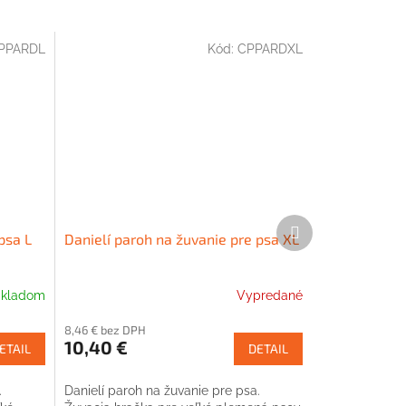
PPARDL
Kód:
CPPARDXL
Ďalší
psa L
Danielí paroh na žuvanie pre psa XL
produkt
kladom
Vypredané
8,46 € bez DPH
10,40 €
ETAIL
DETAIL
.
Danielí paroh na žuvanie pre psa.