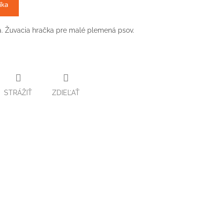
íka
a. Žuvacia hračka pre malé plemená psov.
STRÁŽIŤ
ZDIEĽAŤ