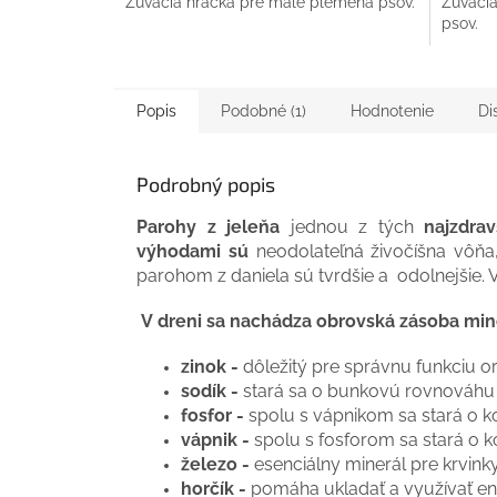
Žuvacia hračka pre malé plemená psov.
Žuvacia
psov.
Popis
Podobné (1)
Hodnotenie
Di
Podrobný popis
Parohy z jeleňa
jednou z tých
najzdrav
výhodami sú
neodolateľná živočíšna vôňa
parohom z daniela sú tvrdšie a odolnejšie. V
V dreni sa nachádza obrovská zásoba min
zinok -
dôležitý pre správnu funkciu 
sodík -
stará sa o bunkovú rovnováhu
fosfor -
spolu s vápnikom sa stará o k
vápnik -
spolu s fosforom sa stará o k
železo -
esenciálny minerál pre krvink
horčík -
pomáha ukladať a využívať en