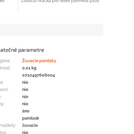
ľké
Žuvacia hračka pre veľké plemená psov.
atočné parametre
gória
:
Žuvacie pamlsky
tnosť
:
0.01 kg
:
0710497606004
ka
:
nie
avci
:
nie
e
:
nie
ky
:
nie
áno
pamlsok
maškrty
:
žuvacie
tvo
:
nie