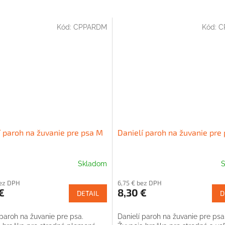
Kód:
CPPARDM
Kód:
C
í paroh na žuvanie pre psa M
Danielí paroh na žuvanie pre 
Skladom
S
bez DPH
6,75 € bez DPH
€
8,30 €
DETAIL
D
 paroh na žuvanie pre psa.
Danielí paroh na žuvanie pre psa