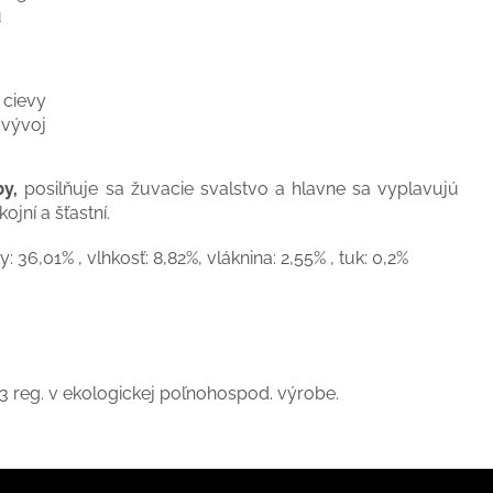
u
a cievy
 vývoj
by,
posilňuje sa žuvacie svalstvo a hlavne sa vyplavujú
jní a šťastní.
: 36,01% , vlhkosť: 8,82%, vláknina: 2,55% , tuk: 0,2%
 reg. v ekologickej poľnohospod. výrobe.