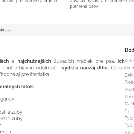
 hračka pre stredné plemená
Žuvacia hračka pre stredné a ve
plemená psov.
skusia
Dod
ších
a
najchutnejších
žuvacích hračiek pre psa.
Ich
Kate
, chuť a hlavne odolnosť -
vydržia naozaj dlho.
Oproti
Hmo
hodné aj pre šteniatka.
EAN
Fret
erálnych látok:
Hlod
Kon
orgánov
Mač
Psi
:
osti a zuby
osti a zuby
Typ
:
y
Typ 
ergiu
Vtác