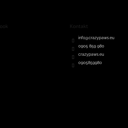
ook
Kontakt
info
@
crazypaws.eu
0905 859 980
crazypaws.eu
0905859980