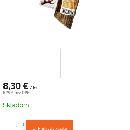
8,30 €
/ ks
6,75 € bez DPH
Jednotková
Skladom
cena:
Pridať do košíka