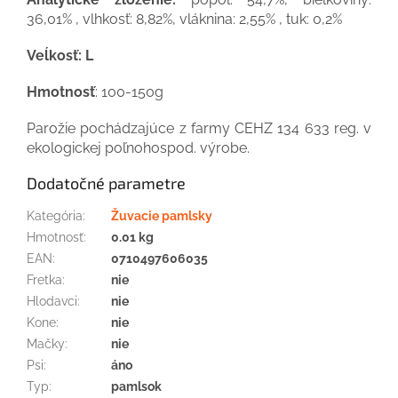
36,01% , vlhkosť: 8,82%, vláknina: 2,55% , tuk: 0,2%
Veĺkosť: L
Hmotnosť
: 100-150g
Parožie pochádzajúce z farmy CEHZ 134 633 reg. v
ekologickej poľnohospod. výrobe.
Dodatočné parametre
Kategória
:
Žuvacie pamlsky
Hmotnosť
:
0.01 kg
EAN
:
0710497606035
Fretka
:
nie
Hlodavci
:
nie
Kone
:
nie
Mačky
:
nie
Psi
:
áno
Typ
:
pamlsok