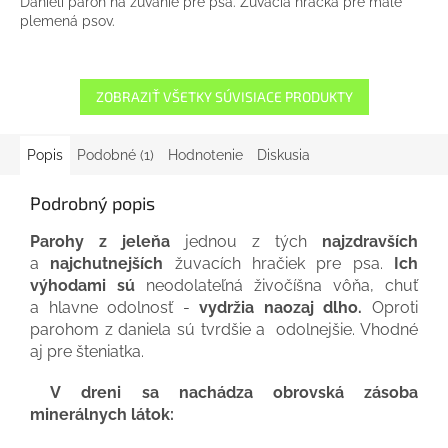
Danielí paroh na žuvanie pre psa. Žuvacia hračka pre malé
plemená psov.
ZOBRAZIŤ VŠETKY SÚVISIACE PRODUKTY
Popis
Podobné (1)
Hodnotenie
Diskusia
Podrobný popis
Parohy z jeleňa
jednou z tých
najzdravších
a
najchutnejších
žuvacích hračiek pre psa.
Ich
výhodami sú
neodolateľná živočíšna vôňa, chuť
a hlavne odolnosť -
vydržia naozaj dlho.
Oproti
parohom z daniela sú tvrdšie a odolnejšie. Vhodné
aj pre šteniatka.
V dreni sa nachádza obrovská zásoba
minerálnych látok: