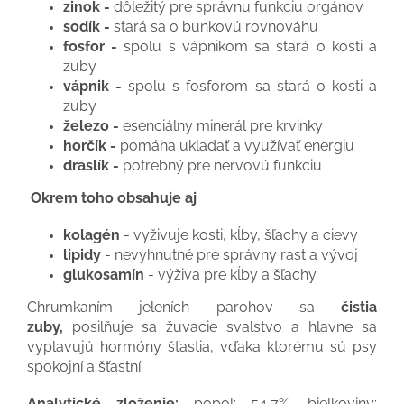
zinok -
dôležitý pre správnu funkciu orgánov
sodík -
stará sa o bunkovú rovnováhu
fosfor -
spolu s vápnikom sa stará o kosti a
zuby
vápnik -
spolu s fosforom sa stará o kosti a
zuby
železo -
esenciálny minerál pre krvinky
horčík -
pomáha ukladať a využívať energiu
draslík -
potrebný pre nervovú funkciu
Okrem toho obsahuje aj
kolagén
- vyživuje kosti, kĺby, šľachy a cievy
lipidy
- nevyhnutné pre správny rast a vývoj
glukosamín
- výživa pre kĺby a šľachy
Chrumkaním jeleních parohov sa
čistia
zuby,
posilňuje sa žuvacie svalstvo a hlavne sa
vyplavujú hormóny šťastia, vďaka ktorému sú psy
spokojní a šťastní.
Analytické zloženie:
popol: 54,7%, bielkoviny: