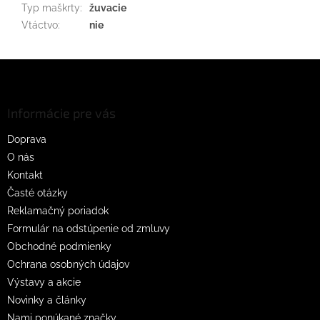
Typ maškrty
:
žuvacie
Vtáctvo
:
nie
Z
á
p
ä
Informácie pre vás
t
Doprava
i
O nás
e
Kontakt
Časté otázky
Reklamačný poriadok
Formulár na odstúpenie od zmluvy
Obchodné podmienky
Ochrana osobných údajov
Výstavy a akcie
Novinky a články
Nami ponúkané značky